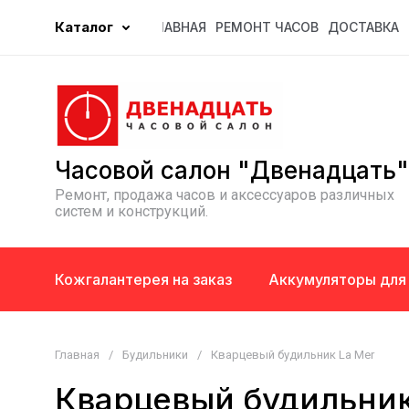
Каталог
ГЛАВНАЯ
РЕМОНТ ЧАСОВ
ДОСТАВКА
Часовой салон "Двенадцать"
Ремонт, продажа часов и аксессуаров различных
систем и конструкций.
Кожгалантерея на заказ
Аккумуляторы для
Главная
/
Будильники
/
Кварцевый будильник La Mer
Кварцевый будильник