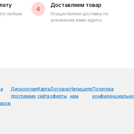
лату
Доставляем товар
4
лату любым
Осуществляем доставку по
указанному вами адресу
жа
Дисконтная
Карта
Договор
Напишите
Политика
программа
сайта
оферты
нам
конфиденциально
уаров