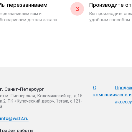
Мы перезваниваем
Производите оп
3
ерезваниваем вам и
Вы производите оп
бговариваем детали заказа
удобным способом
О
Прода
г. Санкт-Петербург
компании
часов и
ст.м. Пионерская, Коломяжский пр, д.15
к.2, ТК «Купеческий двор», 1этаж, с.121-
аксесс
а
info@ws12.ru
График работы